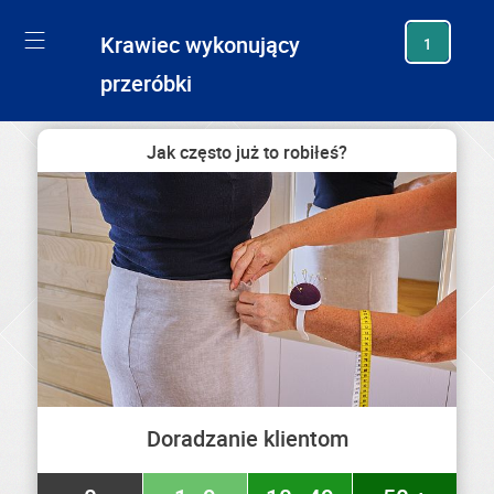
generating new hash
Krawiec wykonujący
1
przeróbki
Jak często już to robiłeś?
Doradzanie klientom