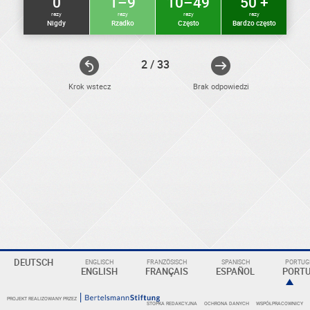
0
1–9
10–49
50 +
razy
razy
razy
razy
Nigdy
Rzadko
Często
Bardzo często
2 / 33
Krok wstecz
Brak odpowiedzi
ELEKTRONIKER
Eine
DEUTSCH
ENGLISCH
FRANZÖSISCH
SPANISCH
PORTUGI
Überschrift
ENGLISH
FRANÇAIS
ESPAÑOL
PORT
PROJEKT REALIZOWANY PRZEZ
STOPKA REDAKCYJNA
OCHRONA DANYCH
WSPÓŁPRACOWNICY
KOMPETENZBEREICHE