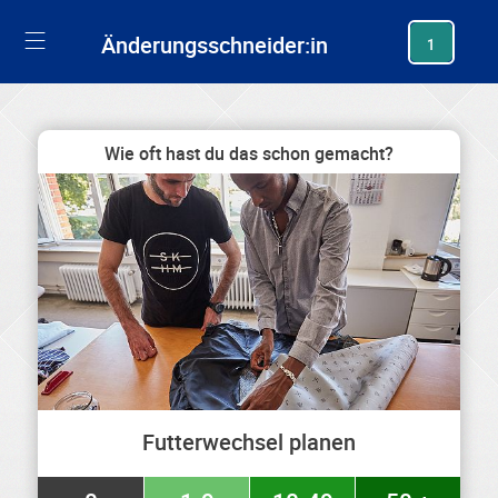
generating new hash
Änderungsschneider:in
1
Wie oft hast du das schon gemacht?
Futterwechsel planen