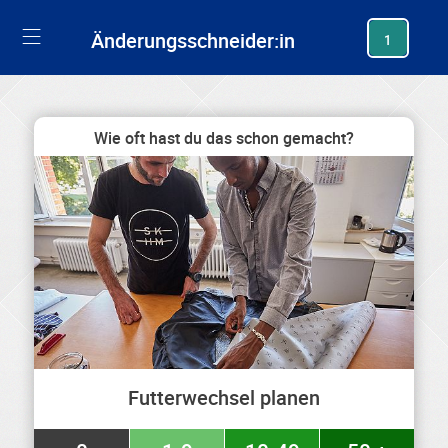
generating new hash
Änderungsschneider:in
1
Wie oft hast du das schon gemacht?
Futterwechsel planen