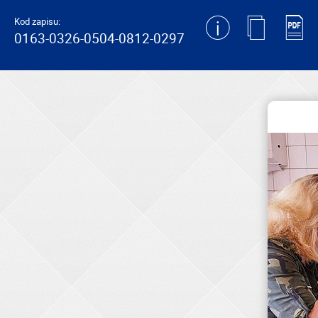
generating new hash
Kod zapisu:
0163-0326-0504-0812-0297