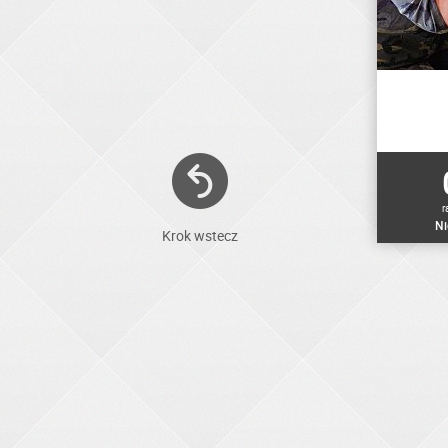
r
Ni
Krok wstecz