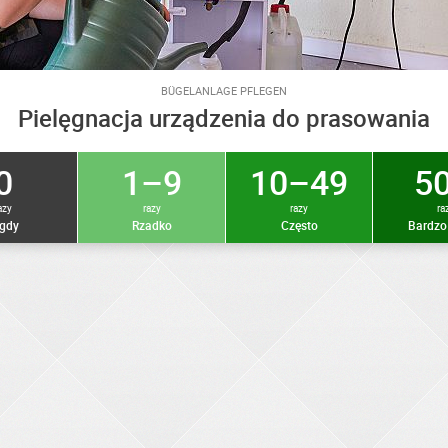
BÜGELANLAGE PFLEGEN
Pielęgnacja urządzenia do prasowania
0
1–9
10–49
50
azy
razy
razy
ra
gdy
Rzadko
Często
Bardzo