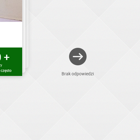
 +
zy
 często
Brak odpowiedzi