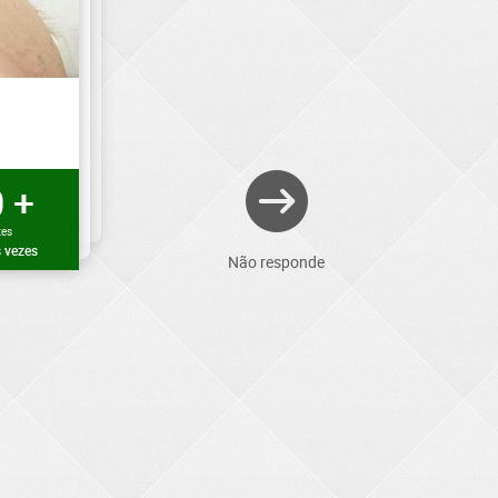
 +
zes
 vezes
Não responde