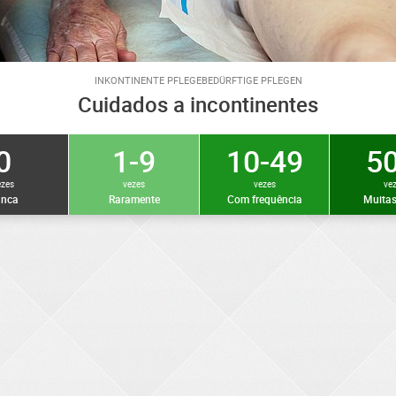
INKONTINENTE PFLEGEBEDÜRFTIGE PFLEGEN
Cuidados a incontinentes
0
1-9
10-49
50
ezes
vezes
vezes
ve
nca
Raramente
Com frequência
Muitas