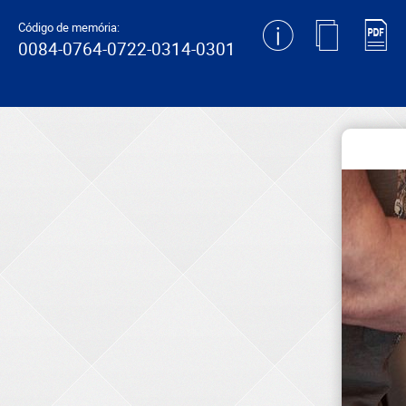
generating new hash
Código de memória:
0084-0764-0722-0314-0301