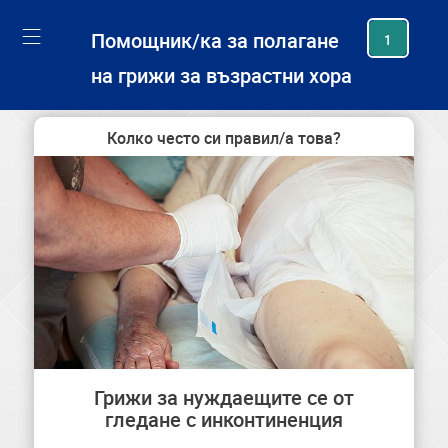
generating new hash
Помощник/ка за полагане
1
на грижи за възрастни хора
Колко често си правил/а това?
Грижи за нуждаещите се от
гледане с инконтиненция