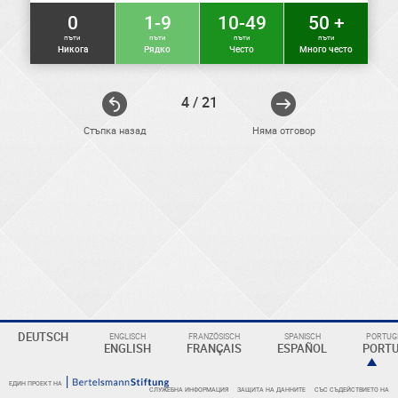
0
1-9
10-49
50 +
пъти
пъти
пъти
пъти
Никога
Рядко
Често
Много често
4 / 21
Стъпка назад
Няма отговор
ELEKTRONIKER
DEUTSCH
ENGLISCH
FRANZÖSISCH
SPANISCH
PORTUGI
Eine
ENGLISH
FRANÇAIS
ESPAÑOL
PORT
Überschrift
ЕДИН ПРОЕКТ НА
СЛУЖЕБНА ИНФОРМАЦИЯ
ЗАЩИТА НА ДАННИТЕ
СЪС СЪДЕЙСТВИЕТО НА