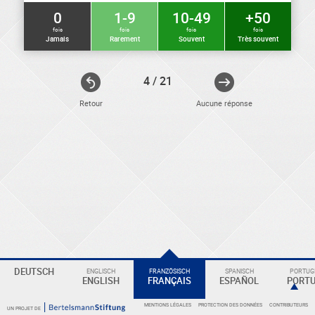
0
1-9
10-49
+50
fois
fois
fois
fois
Jamais
Rarement
Souvent
Très souvent
4 / 21
Retour
Aucune réponse
ELEKTRONIKER
Eine
DEUTSCH
ENGLISCH
FRANZÖSISCH
SPANISCH
PORTUGI
ENGLISH
FRANÇAIS
ESPAÑOL
PORT
Überschrift
MENTIONS LÉGALES
PROTECTION DES DONNÉES
CONTRIBUTEURS
UN PROJET DE