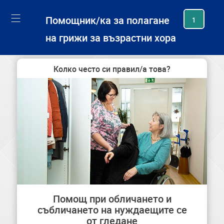
generating new hash
Помощник/ка за полагане
1
на грижи за възрастни хора
Колко често си правил/а това?
Помощ при обличането и
събличането на нуждаещите се
от гледане