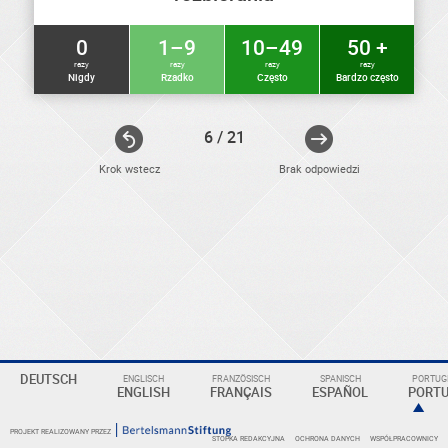
0
1–9
10–49
50 +
razy
razy
razy
razy
Nigdy
Rzadko
Często
Bardzo często
6 / 21
Krok wstecz
Brak odpowiedzi
DEUTSCH
ENGLISCH
FRANZÖSISCH
SPANISCH
PORTUGI
ELEKTRONIKER
ENGLISH
FRANÇAIS
ESPAÑOL
PORT
Eine
Überschrift
PROJEKT REALIZOWANY PRZEZ
STOPKA REDAKCYJNA
OCHRONA DANYCH
WSPÓŁPRACOWNICY