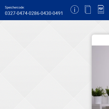
generating new hash
Speichercode:
0327-0474-0286-0430-0491