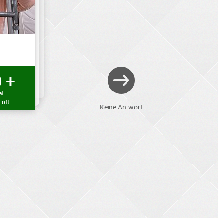
 +
al
 oft
Keine Antwort