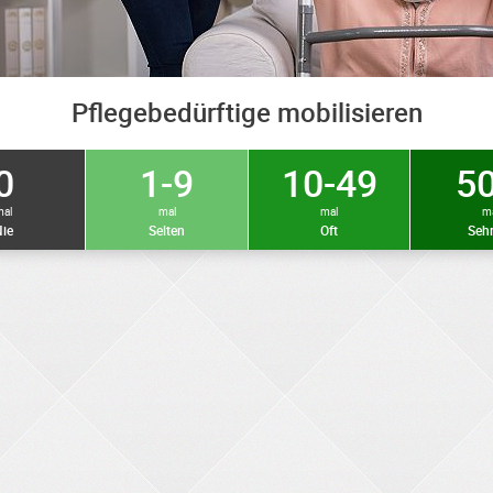
Pflegebedürftige mobilisieren
0
1-9
10-49
50
mal
mal
mal
m
ie
Selten
Oft
Sehr