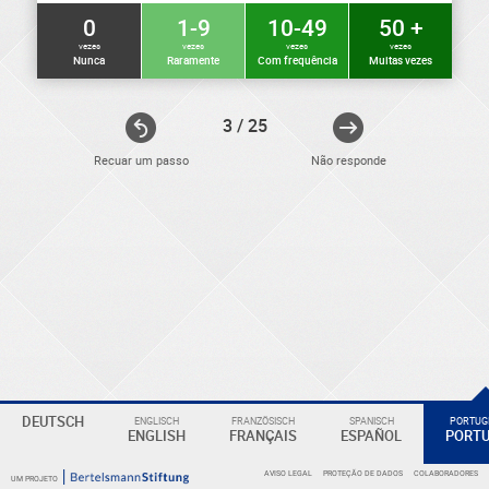
0
1-9
10-49
50 +
vezes
vezes
vezes
vezes
Nunca
Raramente
Com frequência
Muitas vezes
3 / 25
Recuar um passo
Não responde
ELEKTRONIKER
Eine
DEUTSCH
ENGLISCH
FRANZÖSISCH
SPANISCH
PORTUGI
ENGLISH
FRANÇAIS
ESPAÑOL
PORT
Überschrift
AVISO LEGAL
PROTEÇÃO DE DADOS
COLABORADORES
UM PROJETO