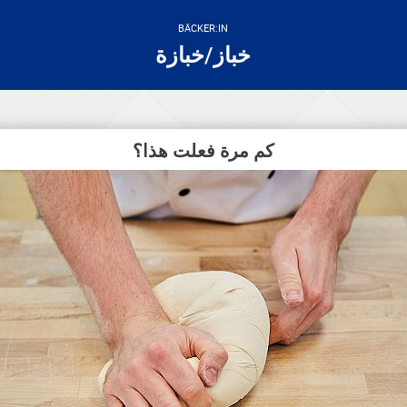
BÄCKER:IN
خباز/خبازة
كم مرة فعلت هذا؟