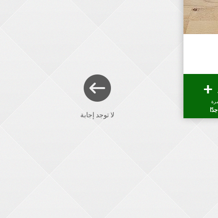
رة
دًا
لا توجد إجابة