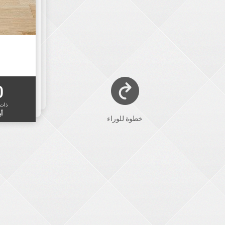
0
ذات
أب
خطوة للوراء