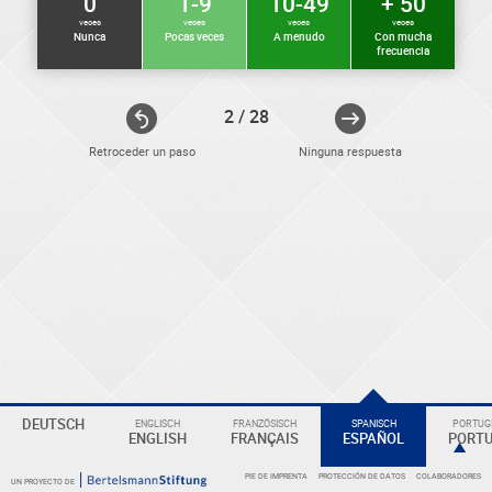
0
1-9
10-49
+ 50
veces
veces
veces
veces
Nunca
Pocas veces
A menudo
Con mucha
frecuencia
2 / 28
Retroceder un paso
Ninguna respuesta
ELEKTRONIKER
Eine
DEUTSCH
ENGLISCH
FRANZÖSISCH
SPANISCH
PORTUGI
Überschrift
ENGLISH
FRANÇAIS
ESPAÑOL
PORT
PIE DE IMPRENTA
PROTECCIÓN DE DATOS
COLABORADORES
UN PROYECTO DE