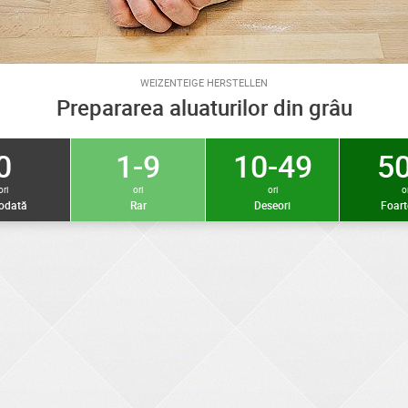
WEIZENTEIGE HERSTELLEN
Prepararea aluaturilor din grâu
0
1-9
10-49
50
ori
ori
ori
or
iodată
Rar
Deseori
Foart