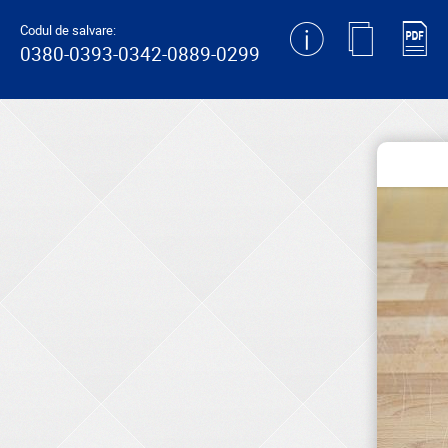
generating new hash
Codul de salvare:
0380-0393-0342-0889-0299