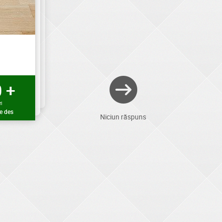
 +
i
e des
Niciun răspuns