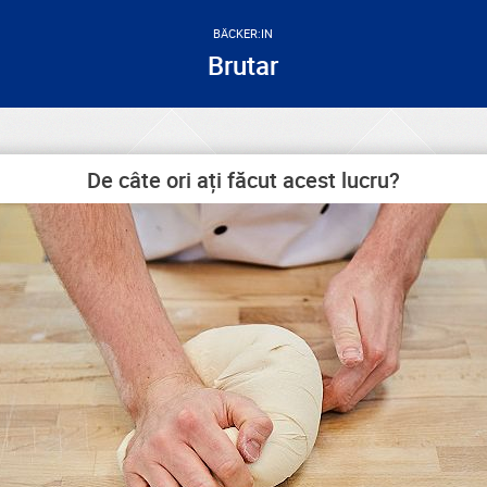
BÄCKER:IN
Brutar
De câte ori ați făcut acest lucru?