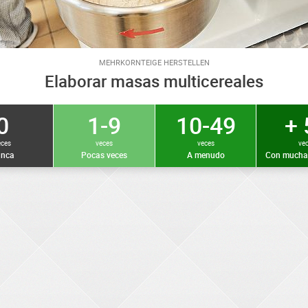
MEHRKORNTEIGE HERSTELLEN
Elaborar masas multicereales
0
1-9
10-49
+ 
eces
veces
veces
ve
nca
Pocas veces
A menudo
Con mucha 