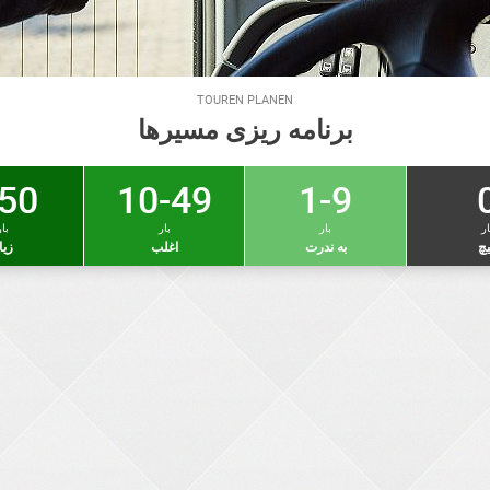
TOUREN PLANEN
برنامه ریزی مسیرها
50 +
10-49
1-9
ار
بار
بار
بار
چ
به ندرت
اغلب
زیا