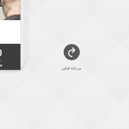
0
ب
هی
مرحله قبلی