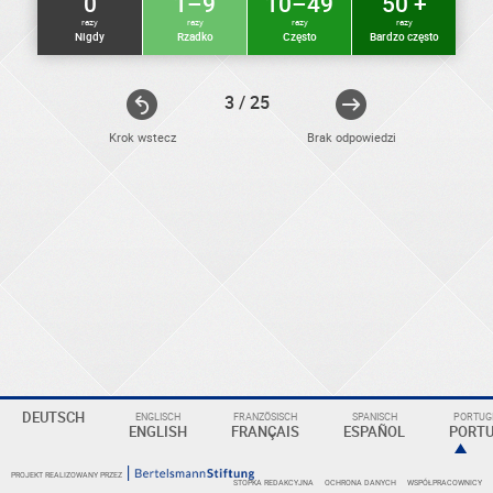
0
1–9
10–49
50 +
razy
razy
razy
razy
Nigdy
Rzadko
Często
Bardzo często
3 / 25
Krok wstecz
Brak odpowiedzi
ELEKTRONIKER
Eine
DEUTSCH
ENGLISCH
FRANZÖSISCH
SPANISCH
PORTUGI
Überschrift
ENGLISH
FRANÇAIS
ESPAÑOL
PORT
PROJEKT REALIZOWANY PRZEZ
STOPKA REDAKCYJNA
OCHRONA DANYCH
WSPÓŁPRACOWNICY
KOMPETENZBEREICHE