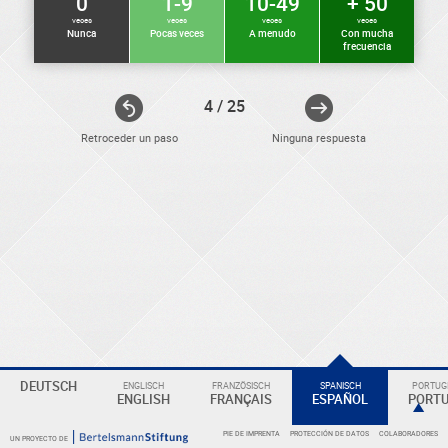
0
1-9
10-49
+ 50
veces
veces
veces
veces
Nunca
Pocas veces
A menudo
Con mucha
frecuencia
4 / 25
Retroceder un paso
Ninguna respuesta
ELEKTRONIKER
Eine
DEUTSCH
ENGLISCH
FRANZÖSISCH
SPANISCH
PORTUGI
Überschrift
ENGLISH
FRANÇAIS
ESPAÑOL
PORT
PIE DE IMPRENTA
PROTECCIÓN DE DATOS
COLABORADORES
UN PROYECTO DE