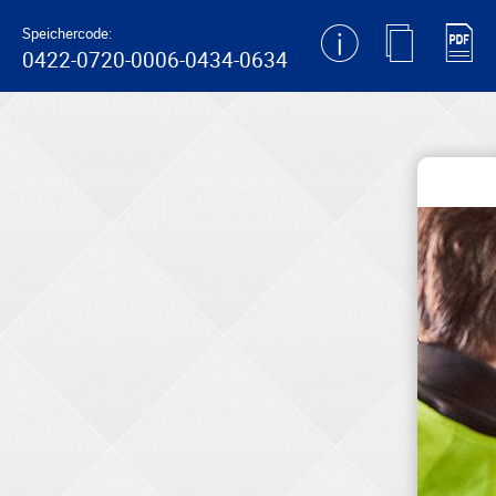
generating new hash
Speichercode:
0422-0720-0006-0434-0634