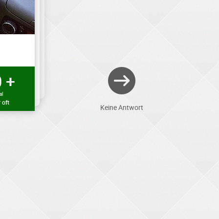
 +
al
 oft
Keine Antwort