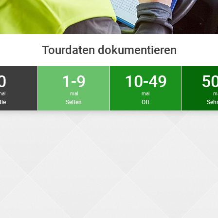
Tourdaten dokumentieren
0
1-9
10-49
50
mal
mal
mal
m
ie
Selten
Oft
Sehr