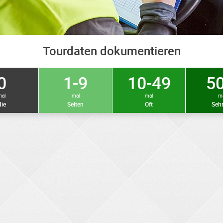
Tourdaten dokumentieren
0
1-9
10-49
50
mal
mal
mal
m
ie
Selten
Oft
Sehr