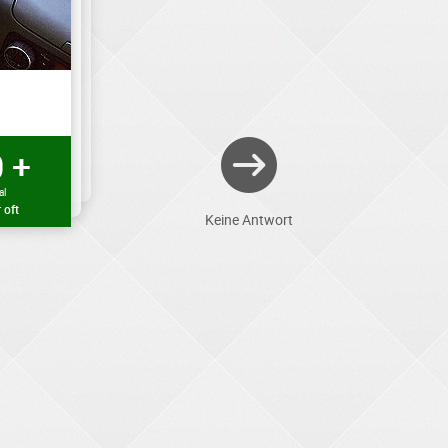
 +
al
 oft
Keine Antwort