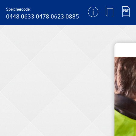
generating new hash
Speichercode:
0448-0633-0478-0623-0885