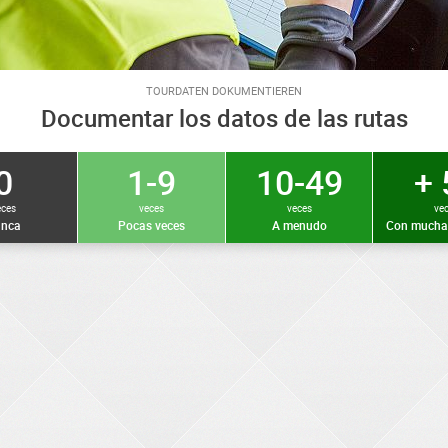
TOURDATEN DOKUMENTIEREN
Documentar los datos de las rutas
0
1-9
10-49
+ 
eces
veces
veces
ve
nca
Pocas veces
A menudo
Con mucha 