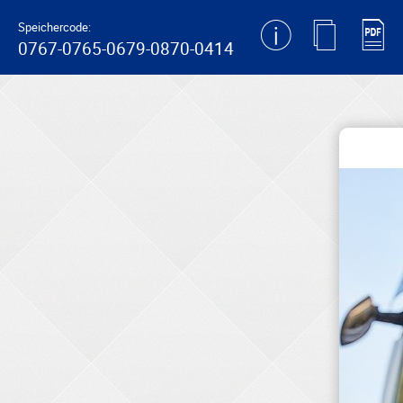
generating new hash
Speichercode:
0767-0765-0679-0870-0414