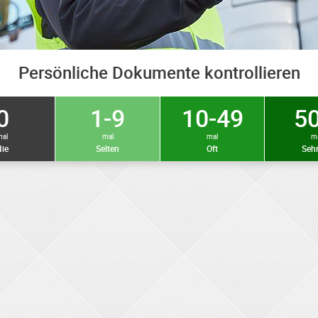
Persönliche Dokumente kontrollieren
0
1-9
10-49
50
mal
mal
mal
m
ie
Selten
Oft
Sehr