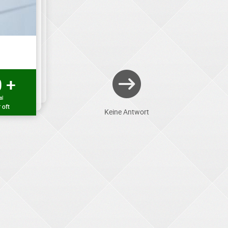
 +
al
 oft
Keine Antwort