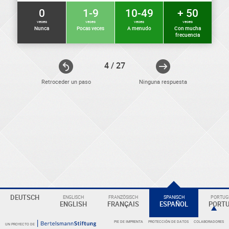
0
1-9
10-49
+ 50
veces
veces
veces
veces
Nunca
Pocas veces
A menudo
Con mucha
frecuencia
4 / 27
Retroceder un paso
Ninguna respuesta
ELEKTRONIKER
DEUTSCH
ENGLISCH
FRANZÖSISCH
SPANISCH
PORTUGI
Eine
ENGLISH
FRANÇAIS
ESPAÑOL
PORT
Überschrift
PIE DE IMPRENTA
PROTECCIÓN DE DATOS
COLABORADORES
UN PROYECTO DE