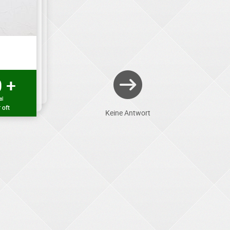
 +
al
 oft
Keine Antwort