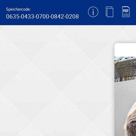
generating new hash
Speichercode:
0635-0433-0700-0842-0208