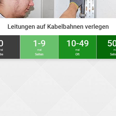
Leitungen auf Kabelbahnen verlegen
0
1-9
10-49
50
mal
mal
mal
m
ie
Selten
Oft
Sehr