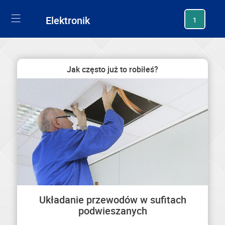
generating new hash
Elektronik
1
Jak często już to robiłeś?
Układanie przewodów w sufitach
podwieszanych