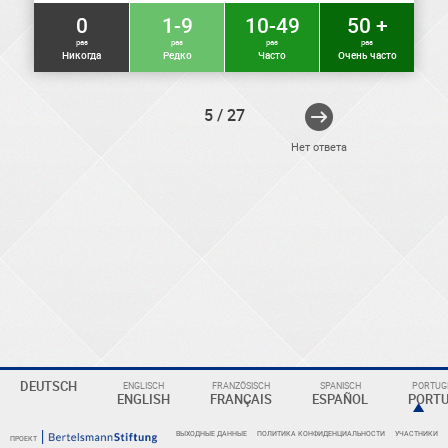
0
1-9
10-49
50 +
раз
раз
раз
раз
Никогда
Редко
Часто
Очень часто
5 / 27
Нет ответа
ELEKTRONIKER
Eine
DEUTSCH
ENGLISCH
FRANZÖSISCH
SPANISCH
PORTUGI
ENGLISH
FRANÇAIS
ESPAÑOL
PORT
Überschrift
ВЫХОДНЫЕ ДАННЫЕ
ПОЛИТИКА КОНФИДЕНЦИАЛЬНОСТИ
УЧАСТНИКИ
ПРОЕКТ