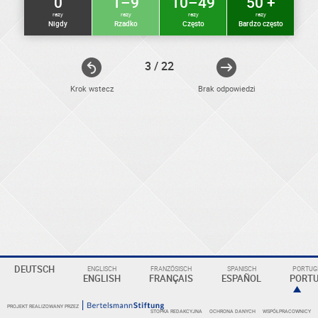
0
1–9
10–49
50 +
razy
razy
razy
razy
Nigdy
Rzadko
Często
Bardzo często
3 / 22
Krok wstecz
Brak odpowiedzi
ELEKTRONIKER
Eine
DEUTSCH
ENGLISCH
FRANZÖSISCH
SPANISCH
PORTUGI
Überschrift
ENGLISH
FRANÇAIS
ESPAÑOL
PORT
PROJEKT REALIZOWANY PRZEZ
STOPKA REDAKCYJNA
OCHRONA DANYCH
WSPÓŁPRACOWNICY
KOMPETENZBEREICHE