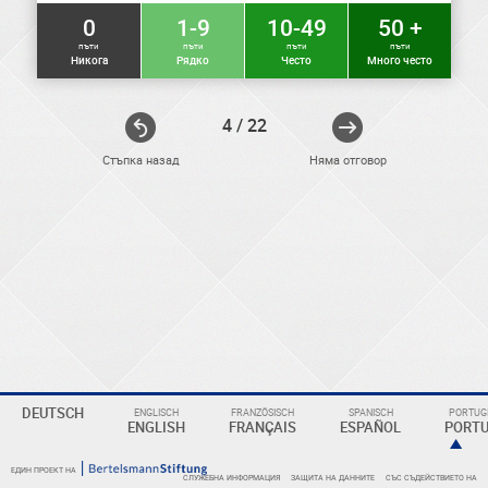
0
1-9
10-49
50 +
пъти
пъти
пъти
пъти
Никога
Рядко
Често
Много често
4 / 22
Стъпка назад
Няма отговор
ELEKTRONIKER
DEUTSCH
ENGLISCH
FRANZÖSISCH
SPANISCH
PORTUGI
Eine
ENGLISH
FRANÇAIS
ESPAÑOL
PORT
Überschrift
ЕДИН ПРОЕКТ НА
СЛУЖЕБНА ИНФОРМАЦИЯ
ЗАЩИТА НА ДАННИТЕ
СЪС СЪДЕЙСТВИЕТО НА