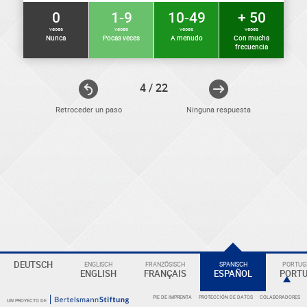
0
1-9
10-49
+ 50
veces
veces
veces
veces
Nunca
Pocas veces
A menudo
Con mucha
frecuencia
4 / 22
Retroceder un paso
Ninguna respuesta
ELEKTRONIKER
DEUTSCH
ENGLISCH
FRANZÖSISCH
SPANISCH
PORTUGI
Eine
ENGLISH
FRANÇAIS
ESPAÑOL
PORT
Überschrift
PIE DE IMPRENTA
PROTECCIÓN DE DATOS
COLABORADORES
UN PROYECTO DE