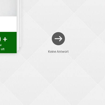
 +
al
 oft
Keine Antwort