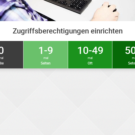
Zugriffsberechtigungen einrichten
0
1-9
10-49
50
mal
mal
mal
m
ie
Selten
Oft
Sehr