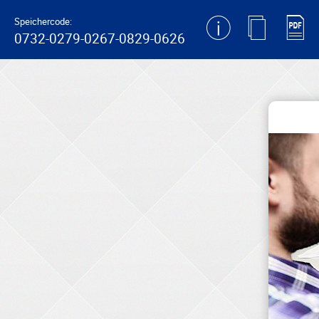
generating new hash
Speichercode:
0732-0279-0267-0829-0626