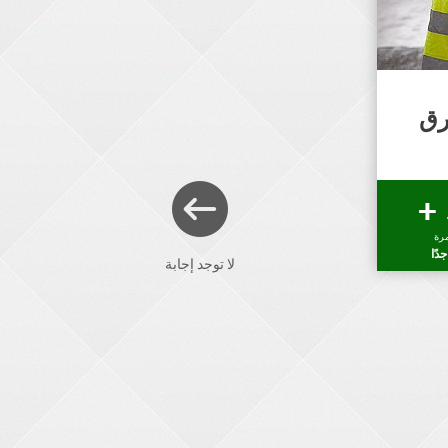
رق
رة
دًا
لا توجد إجابة