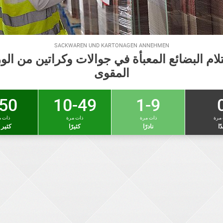
SACKWAREN UND KARTONAGEN ANNEHMEN
لام البضائع المعبأة في جوالات وكراتين من الو
المقوى
50 +
10-49
1-9
 مرة
ذات مرة
ذات مرة
ذات م
دًا
نادرًا
كثيرًا
كثير ج