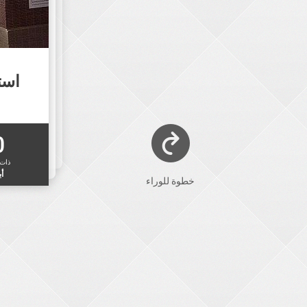
است
0
ذات
أب
خطوة للوراء