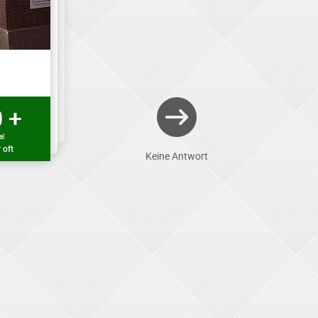
 +
al
 oft
Keine Antwort