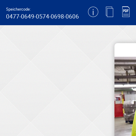
generating new hash
Speichercode:
0477-0649-0574-0698-0606