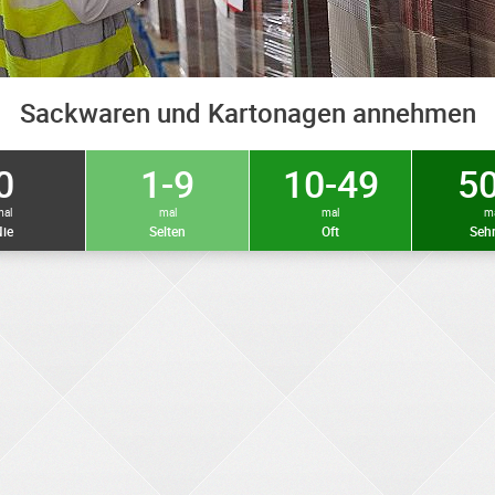
Sackwaren und Kartonagen annehmen
0
1-9
10-49
50
mal
mal
mal
m
ie
Selten
Oft
Sehr