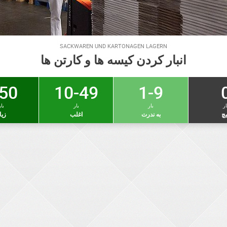
SACKWAREN UND KARTONAGEN LAGERN
انبار کردن کیسه ها و کارتن ها
50 +
10-49
1-9
ار
بار
بار
بار
چ
به ندرت
اغلب
زیا