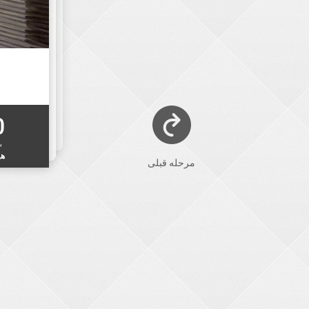
0
ب
هی
مرحله قبلی