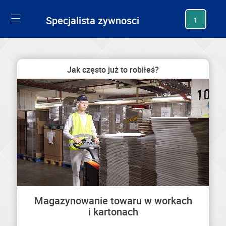
generating new hash
Specjalista zywnosci
1
Jak często już to robiłeś?
Magazynowanie towaru w workach
i kartonach