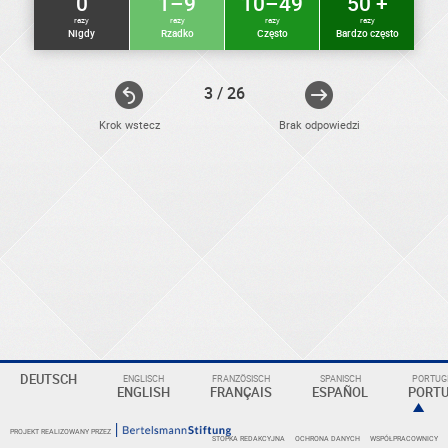
0
1–9
10–49
50 +
razy
razy
razy
razy
Nigdy
Rzadko
Często
Bardzo często
3 / 26
Krok wstecz
Brak odpowiedzi
ELEKTRONIKER
Eine
DEUTSCH
ENGLISCH
FRANZÖSISCH
SPANISCH
PORTUGI
Überschrift
ENGLISH
FRANÇAIS
ESPAÑOL
PORT
PROJEKT REALIZOWANY PRZEZ
STOPKA REDAKCYJNA
OCHRONA DANYCH
WSPÓŁPRACOWNICY
KOMPETENZBEREICHE