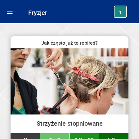
generating new hash
Fryzjer
1
Jak często już to robiłeś?
Strzyżenie stopniowane