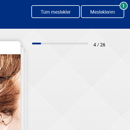
1
Tüm meslekler
Mesleklerim
4 / 26