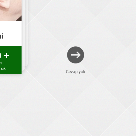
mi
 +
re
 sık
Cevap yok