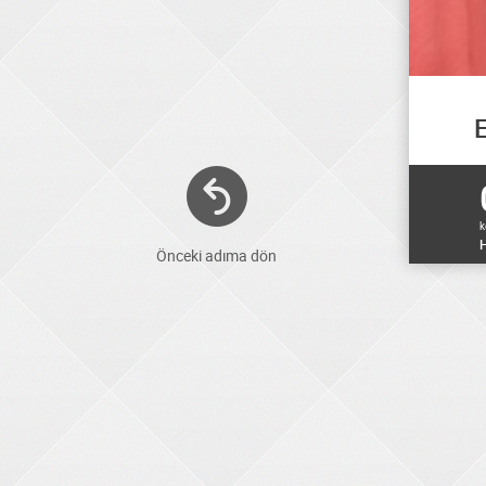
E
k
H
Önceki adıma dön