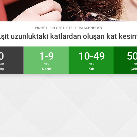
EINHEITLICH GESTUFTE FORM SCHNEIDEN
şit uzunluktaki katlardan oluşan kat kesi
0
1-9
10-49
50
ere
kere
kere
ke
iç
Nadir
Sık
Çok