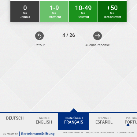
0
1-9
10-49
+50
fois
fois
fois
fois
Jamais
Rarement
Souvent
Très souvent
4 / 26
Retour
Aucune réponse
ELEKTRONIKER
Eine
DEUTSCH
ENGLISCH
FRANZÖSISCH
SPANISCH
PORTUGI
ENGLISH
FRANÇAIS
ESPAÑOL
PORT
Überschrift
MENTIONS LÉGALES
PROTECTION DES DONNÉES
CONTRIBUTEURS
UN PROJET DE