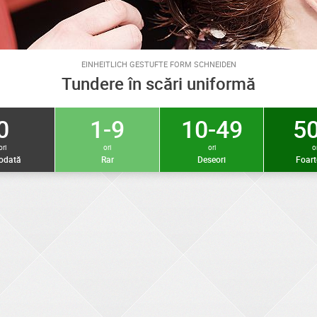
EINHEITLICH GESTUFTE FORM SCHNEIDEN
Tundere în scări uniformă
0
1-9
10-49
50
ori
ori
ori
or
iodată
Rar
Deseori
Foart