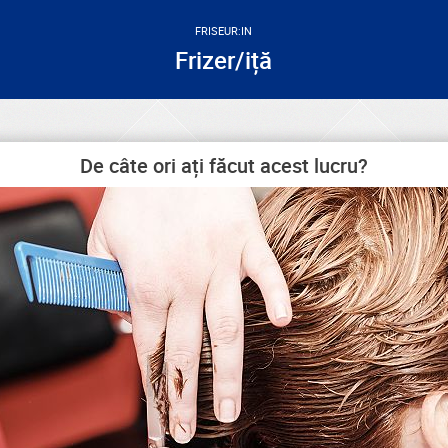
FRISEUR:IN
Frizer/iță
De câte ori ați făcut acest lucru?