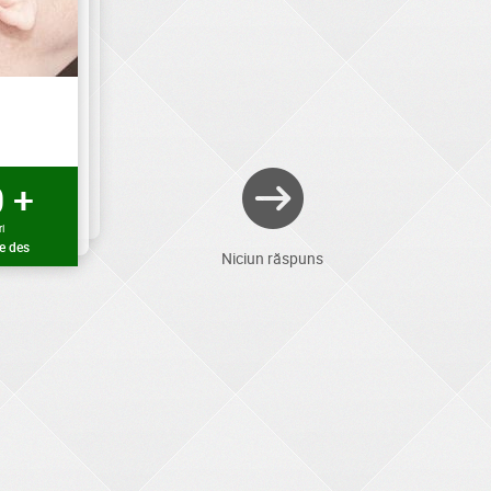
 +
i
e des
Niciun răspuns