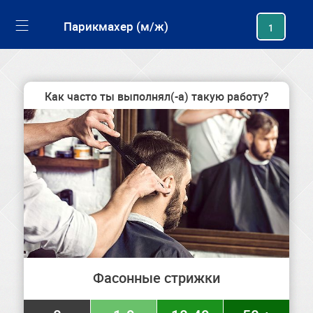
generating new hash
Парикмахер (м/ж)
1
Как часто ты выполнял(-а) такую работу?
Фасонные стрижки