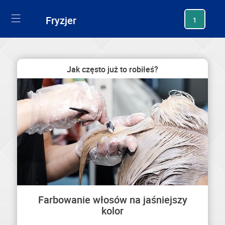
generating new hash
Fryzjer
1
Jak często już to robiłeś?
Farbowanie włosów na jaśniejszy
kolor