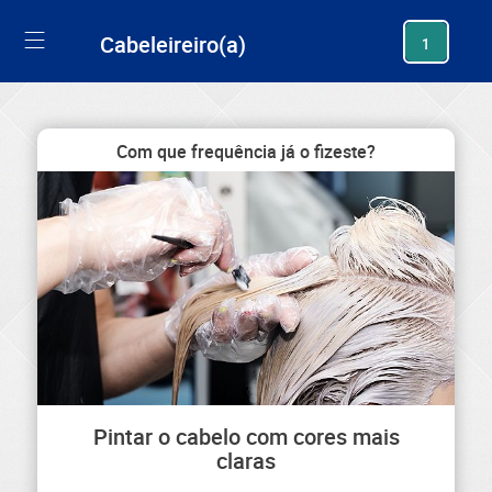
generating new hash
Cabeleireiro(a)
1
Com que frequência já o fizeste?
Pintar o cabelo com cores mais
claras