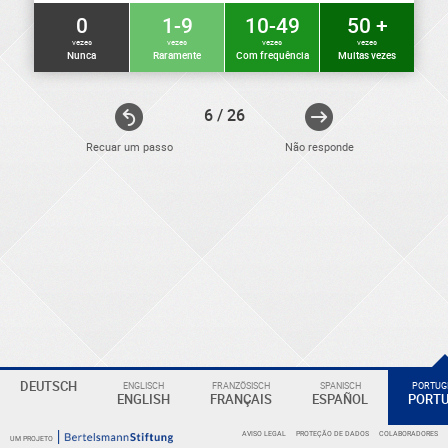
0
1-9
10-49
50 +
vezes
vezes
vezes
vezes
Nunca
Raramente
Com frequência
Muitas vezes
6 / 26
Recuar um passo
Não responde
ELEKTRONIKER
Eine
DEUTSCH
ENGLISCH
FRANZÖSISCH
SPANISCH
PORTUGI
ENGLISH
FRANÇAIS
ESPAÑOL
PORT
Überschrift
AVISO LEGAL
PROTEÇÃO DE DADOS
COLABORADORES
UM PROJETO