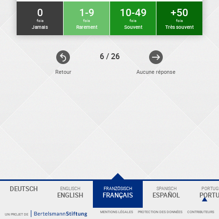
0
1-9
10-49
+50
fois
fois
fois
fois
Jamais
Rarement
Souvent
Très souvent
6 / 26
Retour
Aucune réponse
ELEKTRONIKER
Eine
DEUTSCH
ENGLISCH
FRANZÖSISCH
SPANISCH
PORTUGI
ENGLISH
FRANÇAIS
ESPAÑOL
PORT
Überschrift
MENTIONS LÉGALES
PROTECTION DES DONNÉES
CONTRIBUTEURS
UN PROJET DE