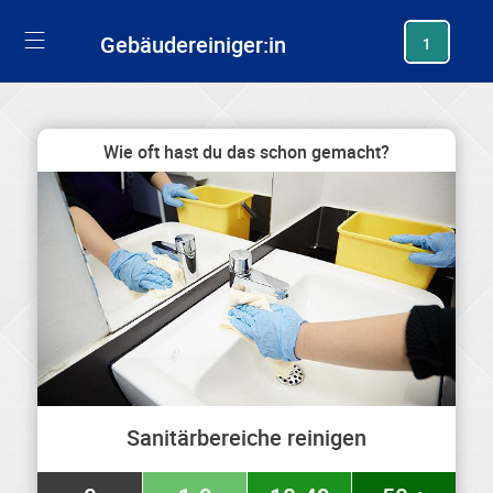
generating new hash
Gebäudereiniger:in
1
Wie oft hast du das schon gemacht?
Sanitärbereiche reinigen