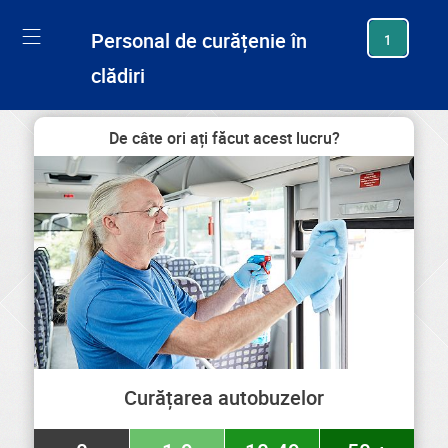
generating new hash
Personal de curățenie în
1
clădiri
De câte ori ați făcut acest lucru?
Curățarea autobuzelor