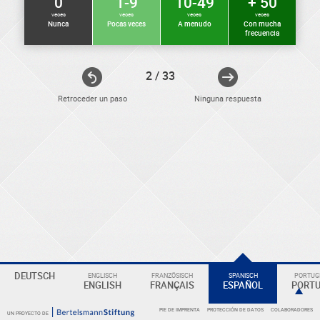
0
1-9
10-49
+ 50
veces
veces
veces
veces
Nunca
Pocas veces
A menudo
Con mucha
frecuencia
2 / 33
Retroceder un paso
Ninguna respuesta
ELEKTRONIKER
Eine
DEUTSCH
ENGLISCH
FRANZÖSISCH
SPANISCH
PORTUGI
Überschrift
ENGLISH
FRANÇAIS
ESPAÑOL
PORT
PIE DE IMPRENTA
PROTECCIÓN DE DATOS
COLABORADORES
UN PROYECTO DE