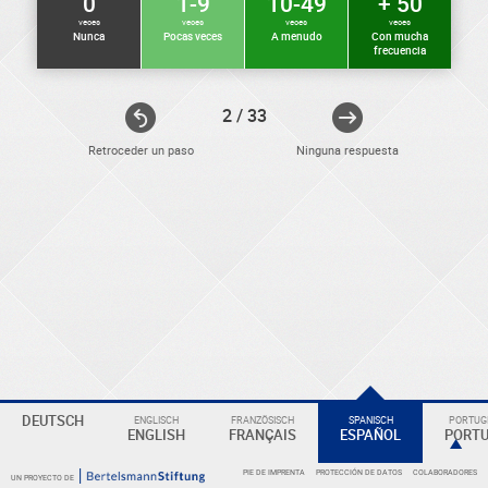
0
1-9
10-49
+ 50
veces
veces
veces
veces
Nunca
Pocas veces
A menudo
Con mucha
frecuencia
2 / 33
Retroceder un paso
Ninguna respuesta
ELEKTRONIKER
Eine
DEUTSCH
ENGLISCH
FRANZÖSISCH
SPANISCH
PORTUGI
Überschrift
ENGLISH
FRANÇAIS
ESPAÑOL
PORT
PIE DE IMPRENTA
PROTECCIÓN DE DATOS
COLABORADORES
UN PROYECTO DE