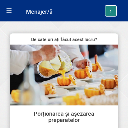
generating new hash
Menajer/ă
1
De câte ori ați făcut acest lucru?
Porționarea și așezarea
preparatelor