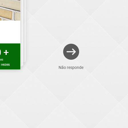
 +
zes
 vezes
Não responde