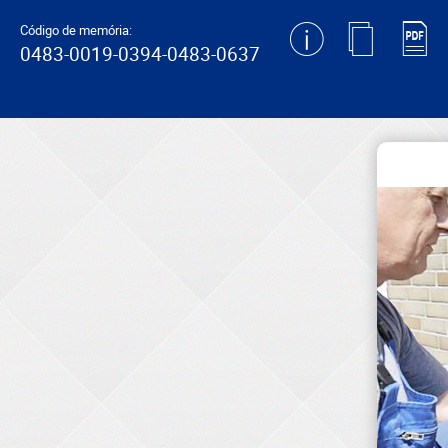
generating new hash
Código de memória:
0483-0019-0394-0483-0637