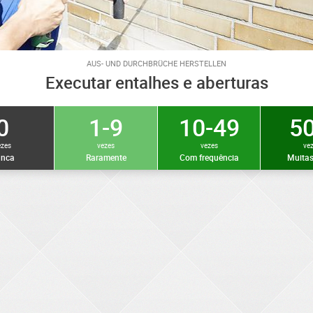
AUS- UND DURCHBRÜCHE HERSTELLEN
Executar entalhes e aberturas
0
1-9
10-49
50
ezes
vezes
vezes
ve
nca
Raramente
Com frequência
Muitas