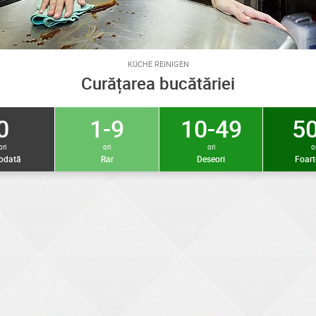
KÜCHE REINIGEN
Curățarea bucătăriei
0
1-9
10-49
50
ori
ori
ori
or
iodată
Rar
Deseori
Foart