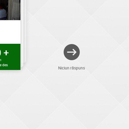
 +
i
e des
Niciun răspuns