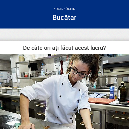
KOCH/KÖCHIN
Bucătar
De câte ori ați făcut acest lucru?