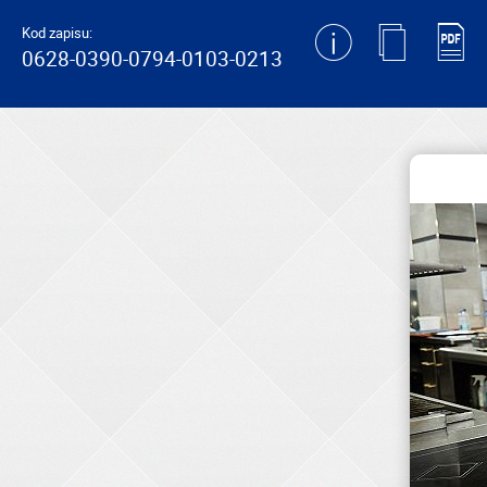
generating new hash
Kod zapisu:
0628-0390-0794-0103-0213