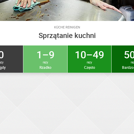
KÜCHE REINIGEN
Sprzątanie kuchni
0
1–9
10–49
50
azy
razy
razy
ra
gdy
Rzadko
Często
Bardzo