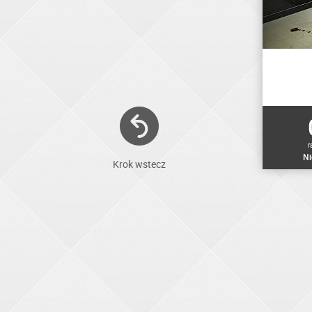
r
Ni
Krok wstecz